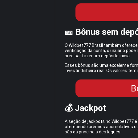
🎫 Bônus sem depó
O Wildbet777 Brasil também oferece
verificação da conta, o usuário pode
precisar fazer um depósito inicial.
Esses bônus são uma excelente form
investir dinheiro real. Os valores têm
B
💰 Jackpot
A seção de jackpots no Wildbet777 é
oferecendo prêmios acumulativos qu
são os principais destaques.