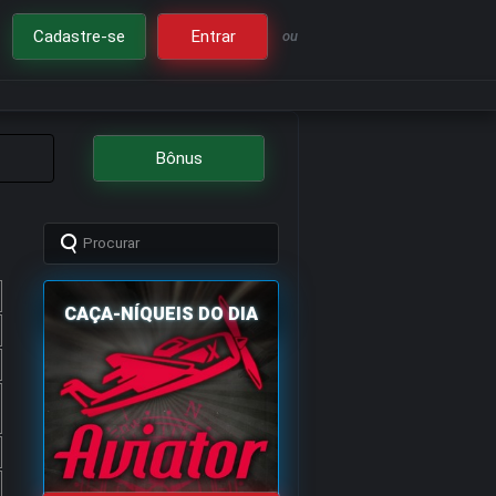
Cadastre-se
Entrar
ou
Bônus
Search
for:
'
CAÇA-NÍQUEIS DO DIA