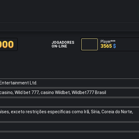
000
Player***
JOGADORES
3565
$
ON-LINE
Entertainment Ltd.
asino, Wild bet 777, casino Wildbet, Wildbet777 Brasil
ses, exceto restrições específicas como Irã, Síria, Coreia do Norte,