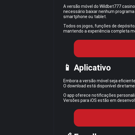
A versão móvel do Wildbet777 casino
necessário baixar nenhum programa 
smartphone ou tablet.
Todos os jogos, funções de depósito
mantendo a experiência completa m
📱 Aplicativo
Embora a versão móvel seja eficient
O download está disponível diretame
O app oferece notificações persona
Versões para iOS estão em desenvol